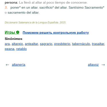
persona:
La llevó al altar al poco tiempo de conocerse.
3.
_
poner* en un altar. sacrificio* del altar. Santísimo Sacramento*
o
sacramento del altar.
Diccionario Salamanca de la Lengua Española
.
2015
.
Игры ⚽
Поможем решить контрольную работу
Sinónimos
:
ara
,
altarejo
,
antealtar
,
sagrario
,
presbiterio
,
tabernáculo
,
trasaltar
,
peana
,
retablo
altanería
altavoz