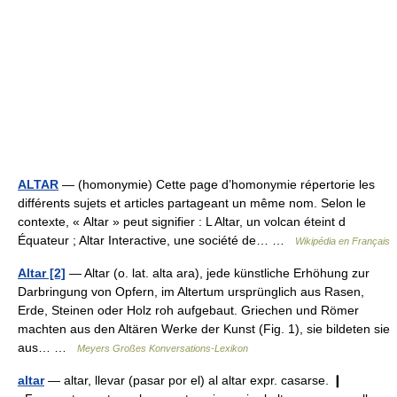
ALTAR
— (homonymie) Cette page d’homonymie répertorie les
différents sujets et articles partageant un même nom. Selon le
contexte, « Altar » peut signifier : L Altar, un volcan éteint d
Équateur ; Altar Interactive, une société de… …
Wikipédia en Français
Altar [2]
— Altar (o. lat. alta ara), jede künstliche Erhöhung zur
Darbringung von Opfern, im Altertum ursprünglich aus Rasen,
Erde, Steinen oder Holz roh aufgebaut. Griechen und Römer
machten aus den Altären Werke der Kunst (Fig. 1), sie bildeten sie
aus… …
Meyers Großes Konversations-Lexikon
altar
— altar, llevar (pasar por el) al altar expr. casarse. ❙