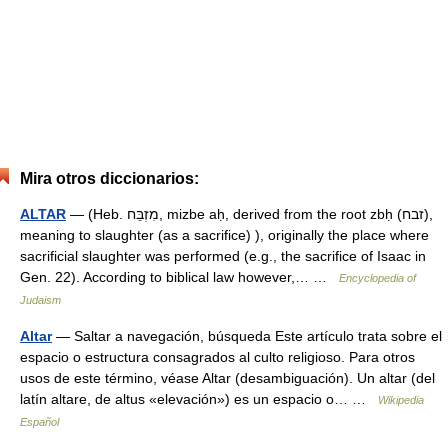
Mira otros diccionarios:
ALTAR
— (Heb. מִזְבֵּח, mizbe aḥ, derived from the root zbḥ (זבח),
meaning to slaughter (as a sacrifice) ), originally the place where
sacrificial slaughter was performed (e.g., the sacrifice of Isaac in
Gen. 22). According to biblical law however,… …
Encyclopedia of
Judaism
Altar
— Saltar a navegación, búsqueda Este artículo trata sobre el
espacio o estructura consagrados al culto religioso. Para otros
usos de este término, véase Altar (desambiguación). Un altar (del
latín altare, de altus «elevación») es un espacio o… …
Wikipedia
Español