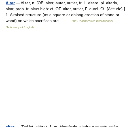
Altar
— Al tar, n. [OE. alter, auter, autier, fr. L. altare, pl. altaria,
altar, prob. fr. altus high: cf. OF. alter, autier, F. autel. Cf. {Altitude}.]
1. A raised structure (as a square or oblong erection of stone or
wood) on which sacrifices are… …
The Collaborative International
Dictionary of English
altar
— (Del lat. altāre). 1. m. Montículo, piedra o construcción