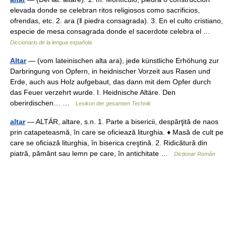
elevada donde se celebran ritos religiosos como sacrificios,
ofrendas, etc. 2. ara (ǁ piedra consagrada). 3. En el culto cristiano,
especie de mesa consagrada donde el sacerdote celebra el …
Diccionario de la lengua española
Altar
— (vom lateinischen alta ara), jede künstliche Erhöhung zur
Darbringung von Opfern, in heidnischer Vorzeit aus Rasen und
Erde, auch aus Holz aufgebaut, das dann mit dem Opfer durch
das Feuer verzehrt wurde. I. Heidnische Altäre. Den
oberirdischen… …
Lexikon der gesamten Technik
altar
— ALTÁR, altare, s.n. 1. Parte a bisericii, despărţită de naos
prin catapeteasmă, în care se oficiează liturghia. ♦ Masă de cult pe
care se oficiază liturghia, în biserica creştină. 2. Ridicătură din
piatră, pământ sau lemn pe care, în antichitate …
Dicționar Român