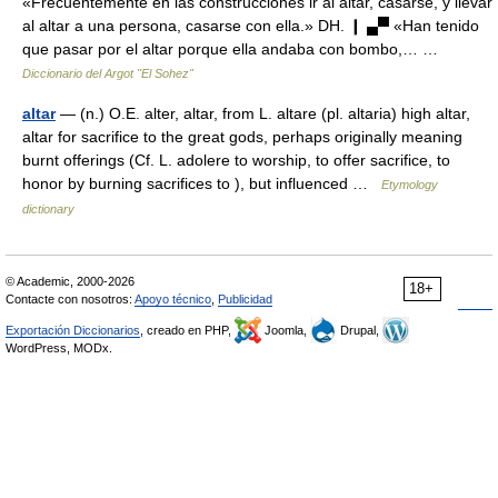
«Frecuentemente en las construcciones ir al altar, casarse, y llevar
al altar a una persona, casarse con ella.» DH. ❙ ▄▀ «Han tenido
que pasar por el altar porque ella andaba con bombo,… …
Diccionario del Argot "El Sohez"
altar
— (n.) O.E. alter, altar, from L. altare (pl. altaria) high altar,
altar for sacrifice to the great gods, perhaps originally meaning
burnt offerings (Cf. L. adolere to worship, to offer sacrifice, to
honor by burning sacrifices to ), but influenced …
Etymology
dictionary
© Academic, 2000-2026
18+
Contacte con nosotros:
Apoyo técnico
,
Publicidad
Exportación Diccionarios
, creado en PHP,
Joomla,
Drupal,
WordPress, MODx.